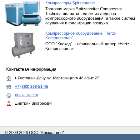
Компрессоры Spitzenreiter
Торговая марка Spitzenreiter Compressor
Technics является одним из лидеров
компрессорного оборудования, а также систем
осушения и фильтрации воздуха.
Компрессорное оборудование "Hertz-
Kompressoren"
ООО "Каскад" – официальный дилер «Hertz-
Kompressoren».
Контактная информация
г. Ростов-на-Дону, ул. Мартовицкого 46 офис 27
+7 (863) 298-51-45
oookaskad.ru
Дмитрий Викторович
© 2009-2026 ООО "Каскад про"
Сайт создан с помощью портала
Деловая сеть - Ростов-на-Дону